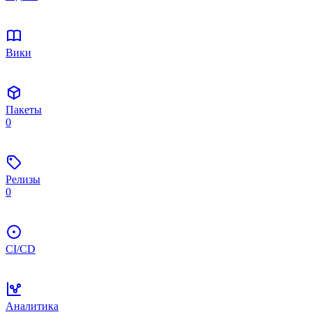
Вики
Пакеты
0
Релизы
0
CI/CD
Аналитика