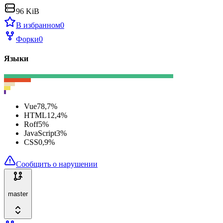
96 KiB
В избранном
0
Форки
0
Языки
Vue
78,7
%
HTML
12,4
%
Roff
5
%
JavaScript
3
%
CSS
0,9
%
Сообщить о нарушении
master