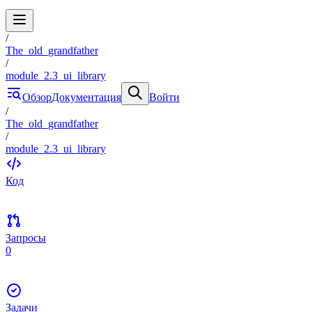
/
The_old_grandfather
/
module_2.3_ui_library
Обзор
Документация
Войти
/
The_old_grandfather
/
module_2.3_ui_library
Код
Запросы
0
Задачи