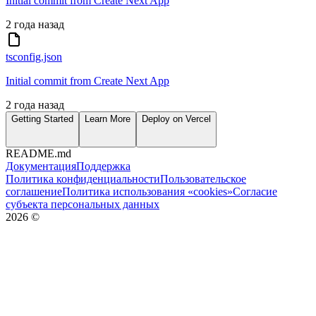
Initial commit from Create Next App
2 года назад
tsconfig.json
Initial commit from Create Next App
2 года назад
Getting Started
Learn More
Deploy on Vercel
README.md
Документация
Поддержка
Политика конфиденциальности
Пользовательское
соглашение
Политика использования «cookies»
Согласие
субъекта персональных данных
2026
©