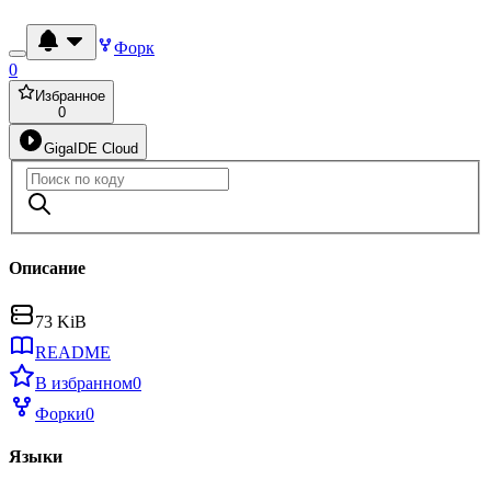
Форк
0
Избранное
0
GigaIDE Cloud
Описание
73 KiB
README
В избранном
0
Форки
0
Языки