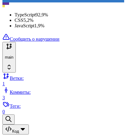
TypeScript
92,9
%
CSS
5,2
%
JavaScript
1,9
%
Сообщить о нарушении
main
Ветки:
1
Коммиты:
3
Теги:
0
Код