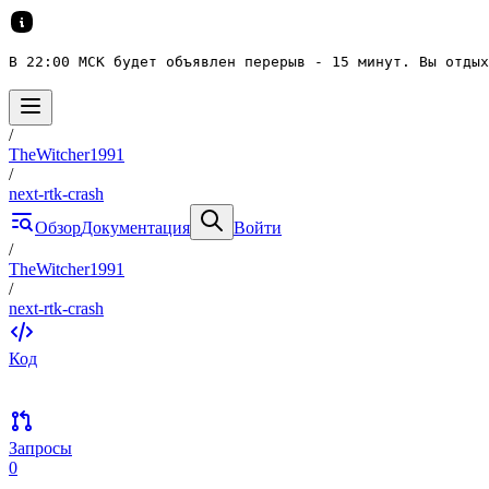
В 22:00 МСК будет объявлен перерыв - 15 минут. Вы отдых
/
TheWitcher1991
/
next-rtk-crash
Обзор
Документация
Войти
/
TheWitcher1991
/
next-rtk-crash
Код
Запросы
0