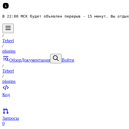
В 22:00 МСК будет объявлен перерыв - 15 минут. Вы отдых
/
Teberl
/
plugins
Обзор
Документация
Войти
/
Teberl
/
plugins
Код
Запросы
0