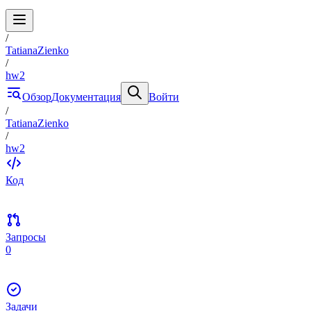
/
TatianaZienko
/
hw2
Обзор
Документация
Войти
/
TatianaZienko
/
hw2
Код
Запросы
0
Задачи