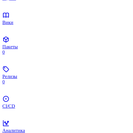
Вики
Пакеты
0
Релизы
0
CI/CD
Аналитика