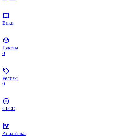
Вики
Пакеты
0
Релизы
0
CI/CD
Аналитика