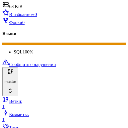
63 KiB
В избранном
0
Форки
0
Языки
SQL
100
%
Сообщить о нарушении
master
Ветки:
1
Коммиты:
1
Теги: