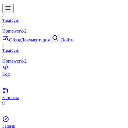
/
TataGyrti
/
Homework-2
Обзор
Документация
Войти
/
TataGyrti
/
Homework-2
Код
Запросы
0
Задачи