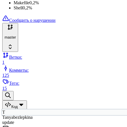
Makefile
0,2
%
Shell
0,2
%
Сообщить о нарушении
master
Ветки:
1
Коммиты:
125
Теги:
15
Код
T
Tanyabezlepkina
update