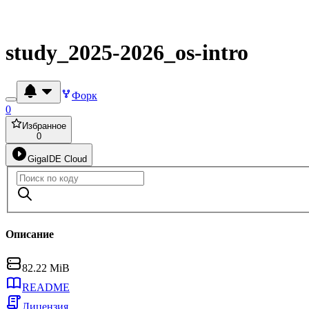
study_2025-2026_os-intro
Форк
0
Избранное
0
GigaIDE Cloud
Описание
82.22 MiB
README
Лицензия