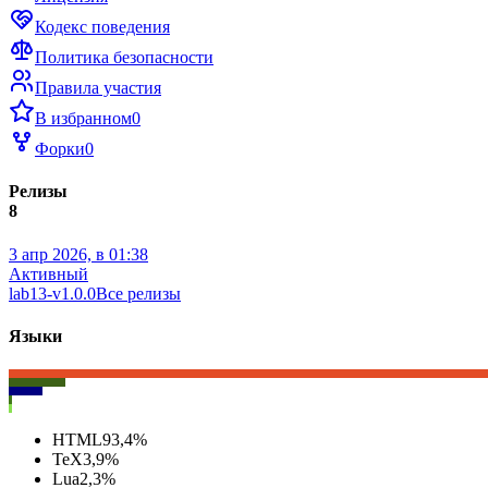
Кодекс поведения
Политика безопасности
Правила участия
В избранном
0
Форки
0
Релизы
8
3 апр 2026, в 01:38
Активный
lab13-v1.0.0
Все релизы
Языки
HTML
93,4
%
TeX
3,9
%
Lua
2,3
%