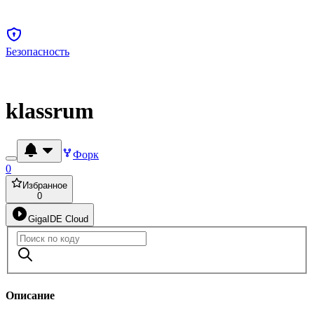
Безопасность
klassrum
Форк
0
Избранное
0
GigaIDE Cloud
Описание