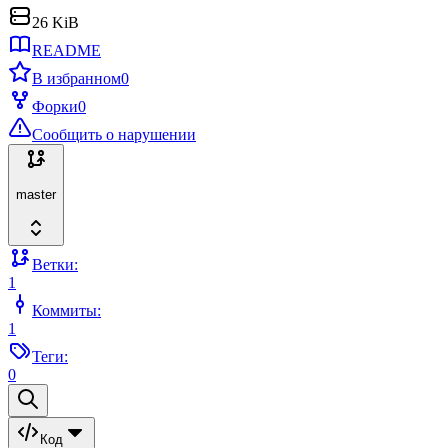
26 KiB
README
В избранном
0
Форки
0
Сообщить о нарушении
master
Ветки:
1
Коммиты:
1
Теги:
0
Код