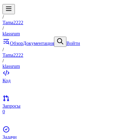
/
Tama2222
/
klassrum
Обзор
Документация
Войти
/
Tama2222
/
klassrum
Код
Запросы
0
Задачи