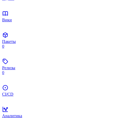
Вики
Пакеты
0
Релизы
0
CI/CD
Аналитика