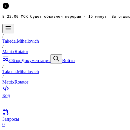
В 22:00 МСК будет объявлен перерыв - 15 минут. Вы отдых
/
Takeda.Mihailovich
/
MatrixRotator
Обзор
Документация
Войти
/
Takeda.Mihailovich
/
MatrixRotator
Код
Запросы
0