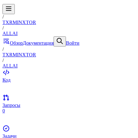
/
TXRMINXTOR
/
ALLAI
Обзор
Документация
Войти
/
TXRMINXTOR
/
ALLAI
Код
Запросы
0
Задачи