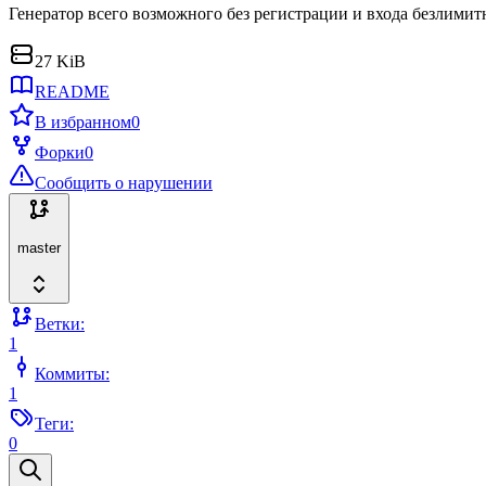
Генератор всего возможного без регистрации и входа безлимитно
27 KiB
README
В избранном
0
Форки
0
Сообщить о нарушении
master
Ветки:
1
Коммиты:
1
Теги:
0