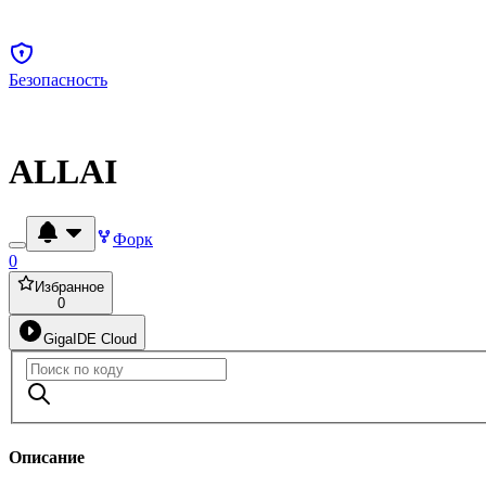
Безопасность
ALLAI
Форк
0
Избранное
0
GigaIDE Cloud
Описание