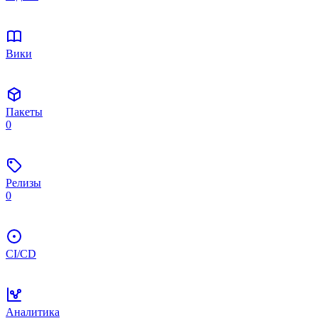
Вики
Пакеты
0
Релизы
0
CI/CD
Аналитика