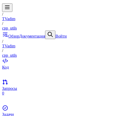
/
TVadim
/
cpp_utils
Обзор
Документация
Войти
/
TVadim
/
cpp_utils
Код
Запросы
0
Задачи