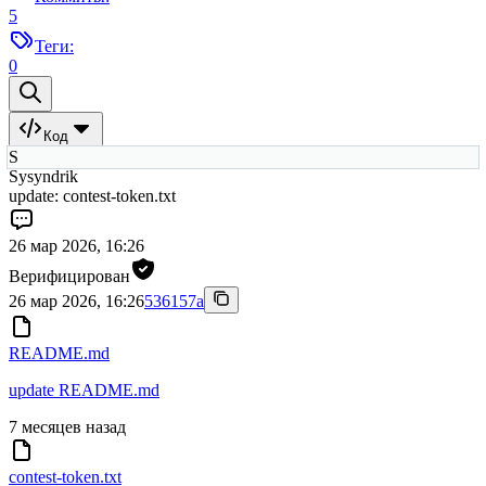
5
Теги:
0
Код
S
Sysyndrik
update: contest-token.txt
26 мар 2026, 16:26
Верифицирован
26 мар 2026, 16:26
536157a
README.md
update README.md
7 месяцев назад
contest-token.txt