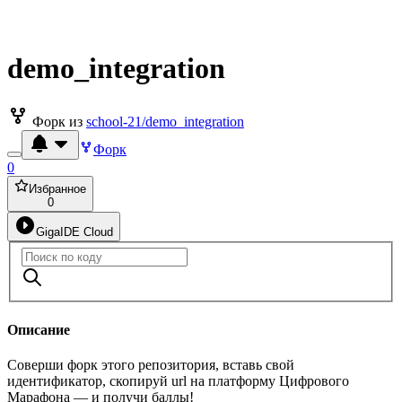
demo_integration
Форк из
school-21/demo_integration
Форк
0
Избранное
0
GigaIDE Cloud
Описание
Соверши форк этого репозитория, вставь свой
идентификатор, скопируй url на платформу Цифрового
Марафона — и получи баллы!