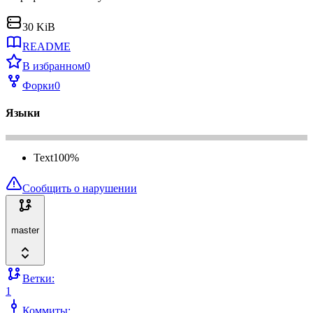
30 KiB
README
В избранном
0
Форки
0
Языки
Text
100
%
Сообщить о нарушении
master
Ветки:
1
Коммиты: