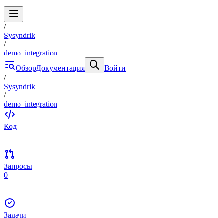
/
Sysyndrik
/
demo_integration
Обзор
Документация
Войти
/
Sysyndrik
/
demo_integration
Код
Запросы
0
Задачи