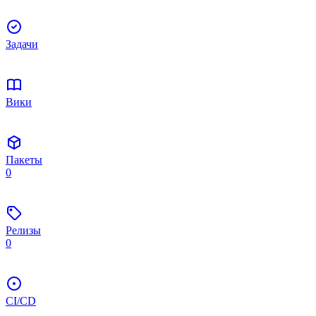
Задачи
Вики
Пакеты
0
Релизы
0
CI/CD