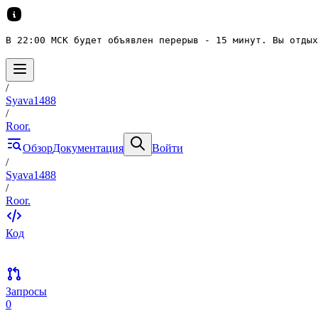
В 22:00 МСК будет объявлен перерыв - 15 минут. Вы отдых
/
Syava1488
/
Roor.
Обзор
Документация
Войти
/
Syava1488
/
Roor.
Код
Запросы
0