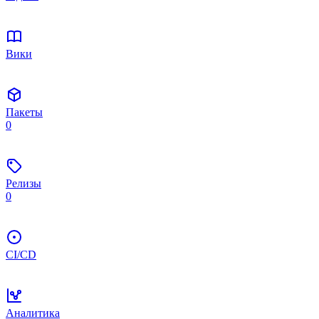
Вики
Пакеты
0
Релизы
0
CI/CD
Аналитика