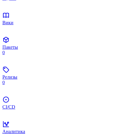
Вики
Пакеты
0
Релизы
0
CI/CD
Аналитика