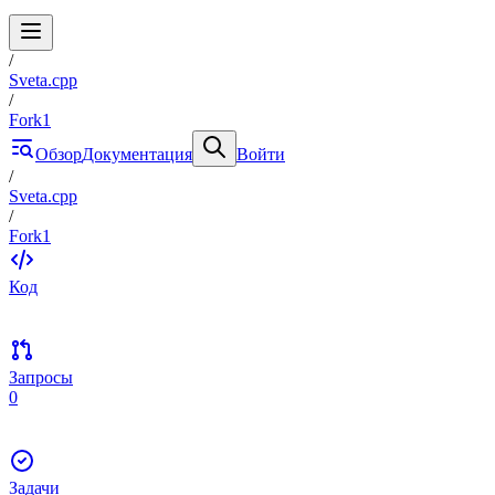
/
Sveta.cpp
/
Fork1
Обзор
Документация
Войти
/
Sveta.cpp
/
Fork1
Код
Запросы
0
Задачи