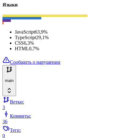
Языки
JavaScript
63,9
%
TypeScript
29,1
%
CSS
6,3
%
HTML
0,7
%
Сообщить о нарушении
main
Ветки:
3
Коммиты:
36
Теги:
0