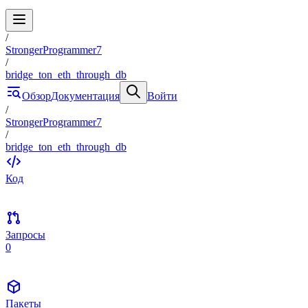
/
StrongerProgrammer7
/
bridge_ton_eth_through_db
Обзор
Документация
Войти
/
StrongerProgrammer7
/
bridge_ton_eth_through_db
Код
Запросы
0
Пакеты