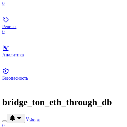
0
Релизы
0
Аналитика
Безопасность
bridge_ton_eth_through_db
Форк
0