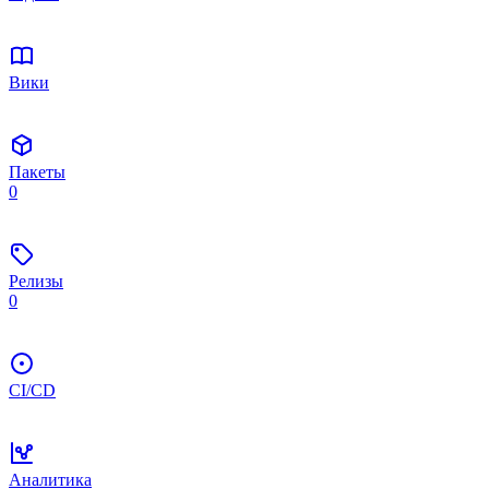
Вики
Пакеты
0
Релизы
0
CI/CD
Аналитика