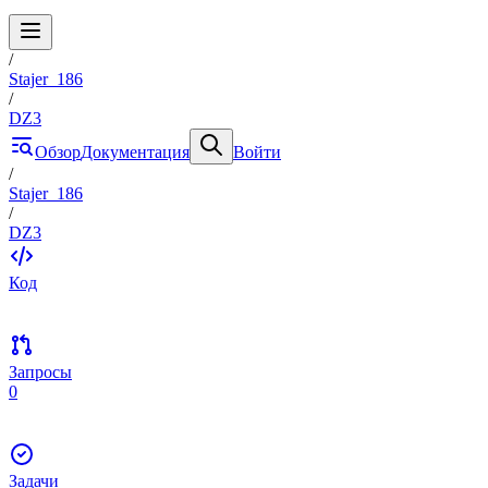
/
Stajer_186
/
DZ3
Обзор
Документация
Войти
/
Stajer_186
/
DZ3
Код
Запросы
0
Задачи