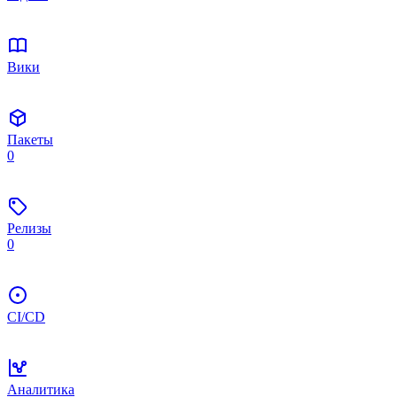
Вики
Пакеты
0
Релизы
0
CI/CD
Аналитика