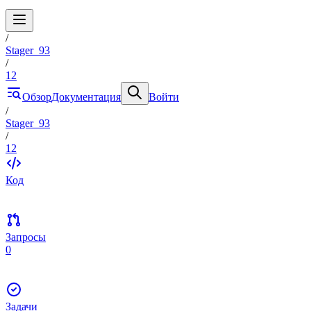
/
Stager_93
/
12
Обзор
Документация
Войти
/
Stager_93
/
12
Код
Запросы
0
Задачи