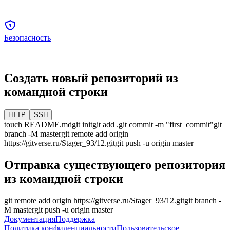
Безопасность
Создать новый репозиторий из
командной строки
HTTP
SSH
touch README.md
git init
git add .
git commit -m "first_commit"
git
branch -M
master
git remote add origin
https://gitverse.ru/Stager_93/12.git
git push -u origin
master
Отправка существующего репозитория
из командной строки
git remote add origin
https://gitverse.ru/Stager_93/12.git
git branch -
M
master
git push -u origin
master
Документация
Поддержка
Политика конфиденциальности
Пользовательское