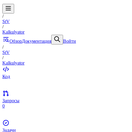
/
StV
/
Kalkulyator
Обзор
Документация
Войти
/
StV
/
Kalkulyator
Код
Запросы
0
Задачи