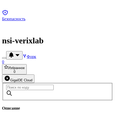
Безопасность
nsi-verixlab
Форк
0
Избранное
0
GigaIDE Cloud
Описание