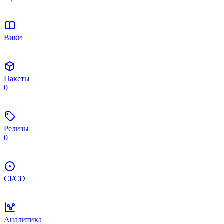
Вики
Пакеты
0
Релизы
0
CI/CD
Аналитика