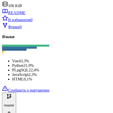
106 KiB
README
В избранном
0
Форки
0
Языки
Vue
43,3
%
Python
31,9
%
PLpgSQL
22,4
%
JavaScript
2,3
%
HTML
0,1
%
Сообщить о нарушении
master