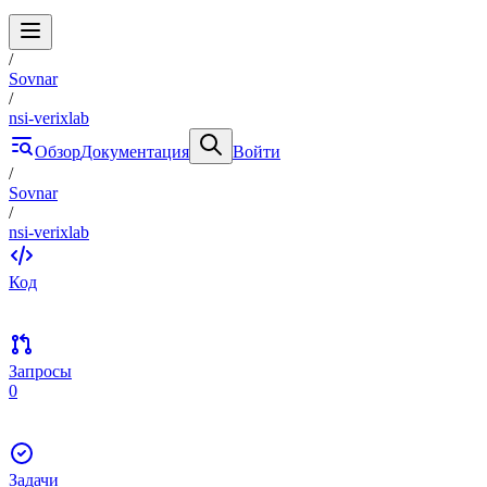
/
Sovnar
/
nsi-verixlab
Обзор
Документация
Войти
/
Sovnar
/
nsi-verixlab
Код
Запросы
0
Задачи