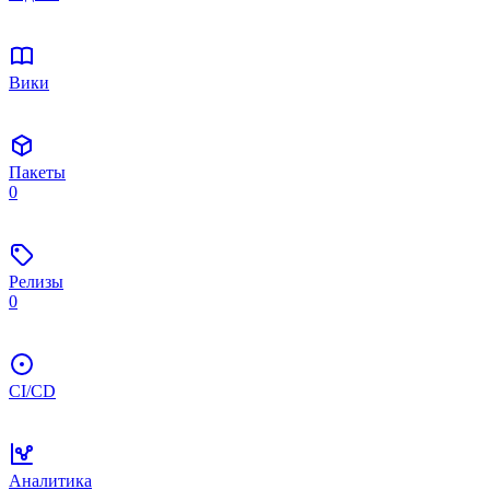
Вики
Пакеты
0
Релизы
0
CI/CD
Аналитика