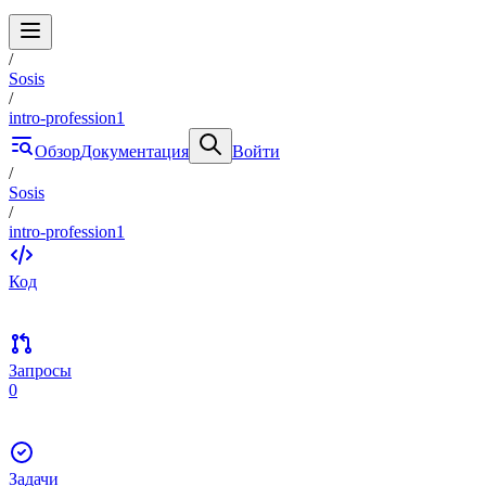
/
Sosis
/
intro-profession1
Обзор
Документация
Войти
/
Sosis
/
intro-profession1
Код
Запросы
0
Задачи