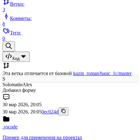
Ветки:
3
Коммиты:
8
Теги:
0
Код
Эта ветка отличается от базовой
kuzin_roman/basic_1c/master
S
SolomatinAlex
Добавил форму
30 мар 2026, 20:05
30 мар 2026, 20:05
0ec024d
.vscode
Пример для применения на проектах