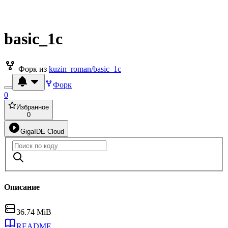
basic_1c
Форк из
kuzin_roman/basic_1c
Форк
0
Избранное
0
GigaIDE Cloud
Описание
36.74 MiB
README