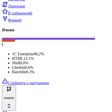
Лицензия
В избранном
0
Форки
0
Языки
1C Enterprise
86,2
%
HTML
12,1
%
Shell
0,8
%
Gherkin
0,6
%
Batchfile
0,3
%
Сообщить о нарушении
master