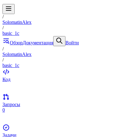
/
SolomatinAlex
/
basic_1c
Обзор
Документация
Войти
/
SolomatinAlex
/
basic_1c
Код
Запросы
0
Задачи