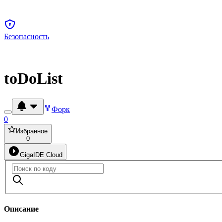
Безопасность
toDoList
Форк
0
Избранное
0
GigaIDE Cloud
Описание