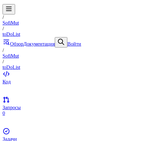
/
SofiMut
/
toDoList
Обзор
Документация
Войти
/
SofiMut
/
toDoList
Код
Запросы
0
Задачи