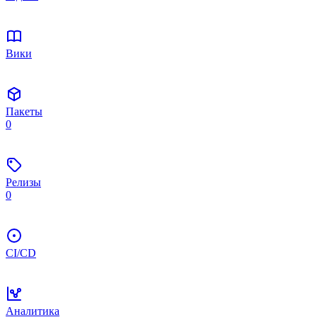
Вики
Пакеты
0
Релизы
0
CI/CD
Аналитика