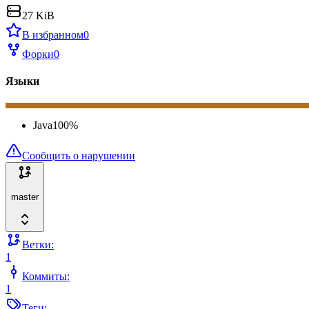
27 KiB
В избранном
0
Форки
0
Языки
Java
100
%
Сообщить о нарушении
master
Ветки:
1
Коммиты:
1
Теги: