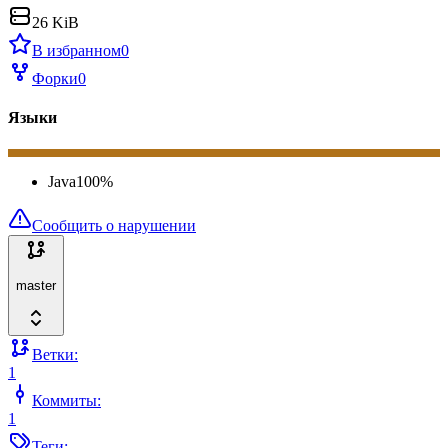
26 KiB
В избранном
0
Форки
0
Языки
Java
100
%
Сообщить о нарушении
master
Ветки:
1
Коммиты:
1
Теги: