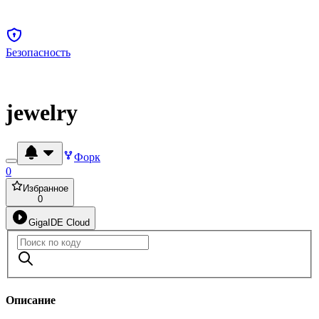
Безопасность
jewelry
Форк
0
Избранное
0
GigaIDE Cloud
Описание