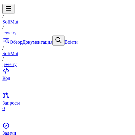
/
SofiMut
/
jewelry
Обзор
Документация
Войти
/
SofiMut
/
jewelry
Код
Запросы
0
Задачи