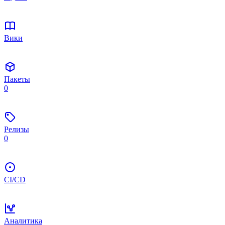
Вики
Пакеты
0
Релизы
0
CI/CD
Аналитика