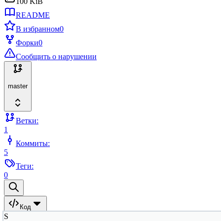
100 KiB
README
В избранном
0
Форки
0
Сообщить о нарушении
master
Ветки:
1
Коммиты:
5
Теги:
0
Код
S