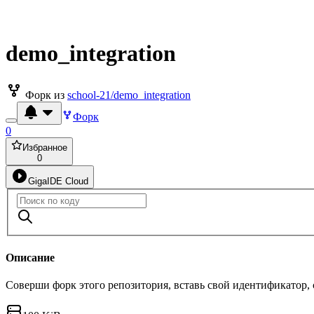
demo_integration
Форк из
school-21/demo_integration
Форк
0
Избранное
0
GigaIDE Cloud
Описание
Соверши форк этого репозитория, вставь свой идентификатор,