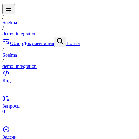
/
Soelma
/
demo_integration
Обзор
Документация
Войти
/
Soelma
/
demo_integration
Код
Запросы
0
Задачи