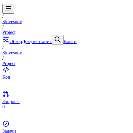
/
Slovesnov
/
Project
Обзор
Документация
Войти
/
Slovesnov
/
Project
Код
Запросы
0
Задачи