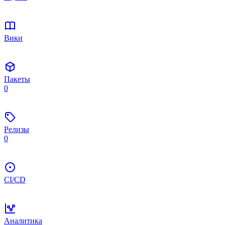
Вики
Пакеты
0
Релизы
0
CI/CD
Аналитика