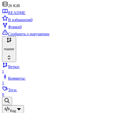
26 KiB
README
В избранном
0
Форки
0
Сообщить о нарушении
master
Ветки:
1
Коммиты:
1
Теги:
0
Код