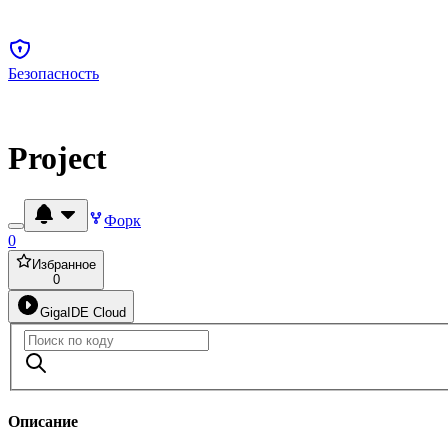
Безопасность
Project
Форк
0
Избранное
0
GigaIDE Cloud
Описание