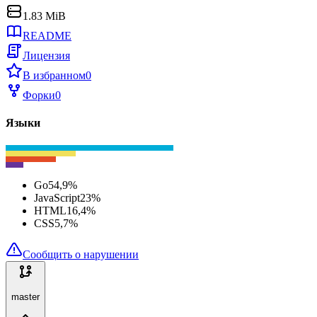
1.83 MiB
README
Лицензия
В избранном
0
Форки
0
Языки
Go
54,9
%
JavaScript
23
%
HTML
16,4
%
CSS
5,7
%
Сообщить о нарушении
master