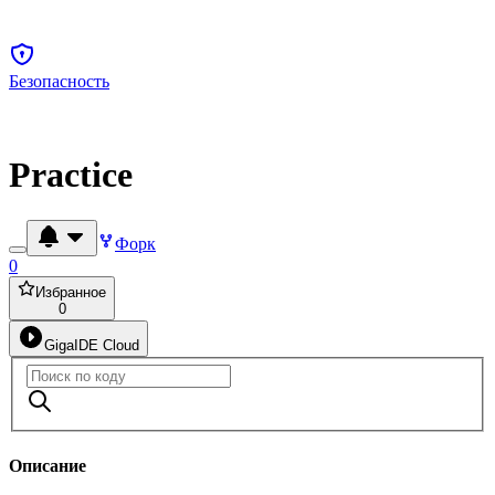
Безопасность
Practice
Форк
0
Избранное
0
GigaIDE Cloud
Описание