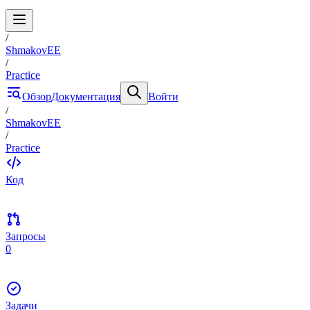
/
ShmakovEE
/
Practice
Обзор
Документация
Войти
/
ShmakovEE
/
Practice
Код
Запросы
0
Задачи