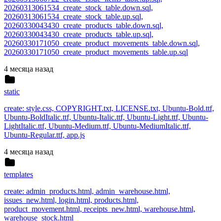
20260313061534_create_stock_table.down.sql,
20260313061534_create_stock_table.up.sql,
20260330043430_create_products_table.down.sql,
20260330043430_create_products_table.up.sql,
20260330171050_create_product_movements_table.down.sql,
20260330171050_create_product_movements_table.up.sql
4 месяца назад
static
create: style.css, COPYRIGHT.txt, LICENSE.txt, Ubuntu-Bold.ttf,
Ubuntu-BoldItalic.ttf, Ubuntu-Italic.ttf, Ubuntu-Light.ttf, Ubuntu-
LightItalic.ttf, Ubuntu-Medium.ttf, Ubuntu-MediumItalic.ttf,
Ubuntu-Regular.ttf, app.js
4 месяца назад
templates
create: admin_products.html, admin_warehouse.html,
issues_new.html, login.html, products.html,
product_movement.html, receipts_new.html, warehouse.html,
warehouse_stock.html