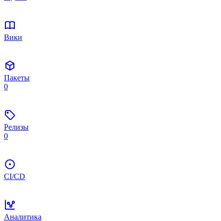
Вики
Пакеты
0
Релизы
0
CI/CD
Аналитика