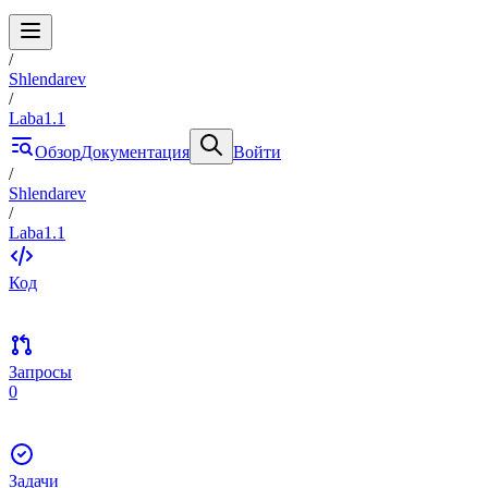
/
Shlendarev
/
Laba1.1
Обзор
Документация
Войти
/
Shlendarev
/
Laba1.1
Код
Запросы
0
Задачи