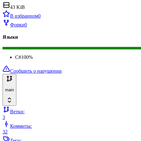
43 KiB
В избранном
0
Форки
0
Языки
C#
100
%
Сообщить о нарушении
main
Ветки:
3
Коммиты:
32
Теги: