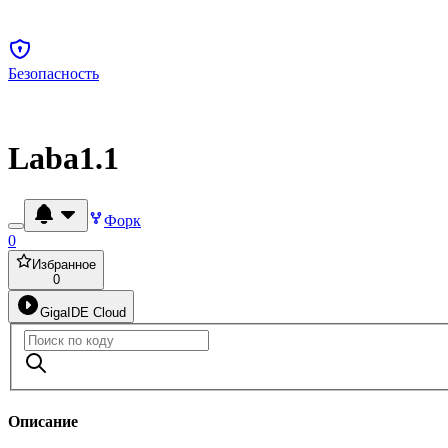
Безопасность
Laba1.1
Форк
0
Избранное
0
GigaIDE Cloud
Описание