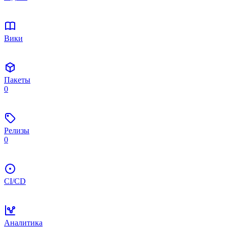
Вики
Пакеты
0
Релизы
0
CI/CD
Аналитика