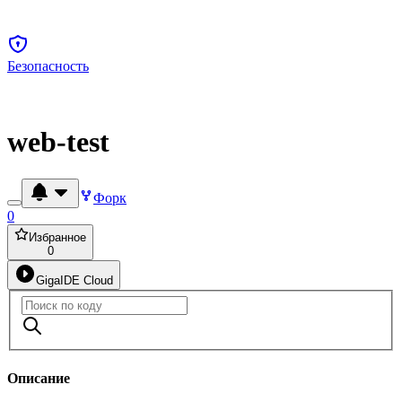
Безопасность
web-test
Форк
0
Избранное
0
GigaIDE Cloud
Описание