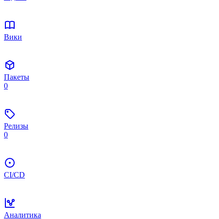
Вики
Пакеты
0
Релизы
0
CI/CD
Аналитика