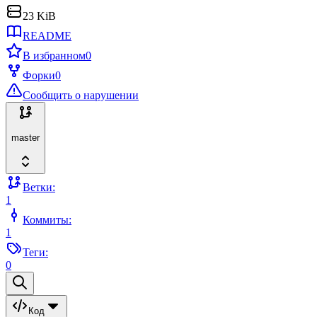
23 KiB
README
В избранном
0
Форки
0
Сообщить о нарушении
master
Ветки:
1
Коммиты:
1
Теги:
0
Код