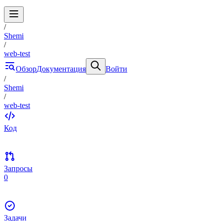
/
Shemi
/
web-test
Обзор
Документация
Войти
/
Shemi
/
web-test
Код
Запросы
0
Задачи