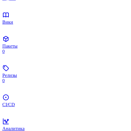
Вики
Пакеты
0
Релизы
0
CI/CD
Аналитика