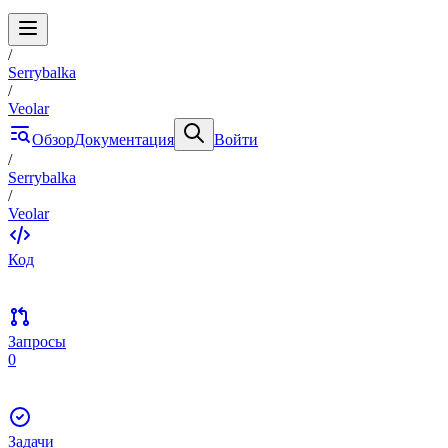
/
Serrybalka
/
Veolar
Обзор
Документация
Войти
/
Serrybalka
/
Veolar
Код
Запросы
0
Задачи