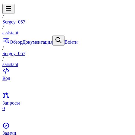
/
Sergey_057
/
assistant
Обзор
Документация
Войти
/
Sergey_057
/
assistant
Код
Запросы
0
Задачи