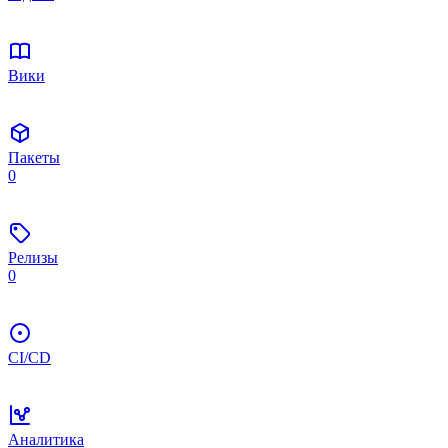
Вики
Пакеты
0
Релизы
0
CI/CD
Аналитика