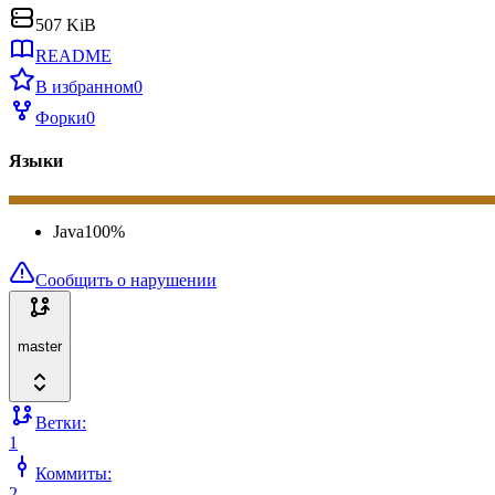
507 KiB
README
В избранном
0
Форки
0
Языки
Java
100
%
Сообщить о нарушении
master
Ветки:
1
Коммиты:
2