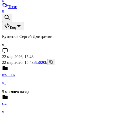
Теги:
0
Код
Кузнецов Сергей Дмитриевич
v1
22 мар 2026, 15:48
22 мар 2026, 15:48
a9a820b
resumes
v1
5 месяцев назад
src
v1