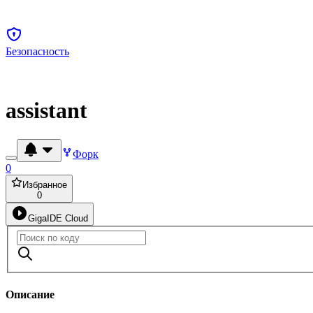
Безопасность
assistant
Форк
0
Избранное
0
GigaIDE Cloud
Описание