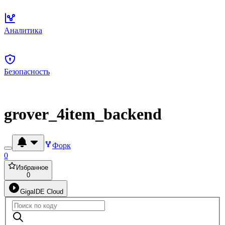
Аналитика
Безопасность
grover_4item_backend
Форк
0
Избранное
0
GigaIDE Cloud