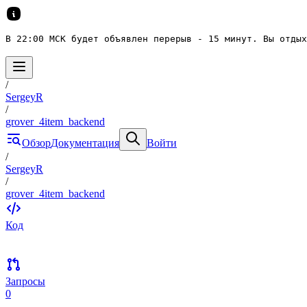
В 22:00 МСК будет объявлен перерыв - 15 минут. Вы отдых
/
SergeyR
/
grover_4item_backend
Обзор
Документация
Войти
/
SergeyR
/
grover_4item_backend
Код
Запросы
0