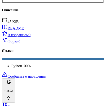
Описание
45 KiB
README
В избранном
0
Форки
0
Языки
Python
100
%
Сообщить о нарушении
master