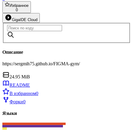
Избранное
0
GigaIDE Cloud
Описание
https://sergmih75.github.io/FIGMA-gym/
24.95 MiB
README
В избранном
0
Форки
0
Языки