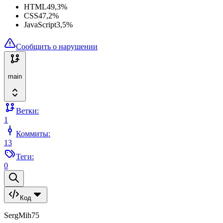
HTML
49,3
%
CSS
47,2
%
JavaScript
3,5
%
Сообщить о нарушении
main
Ветки:
1
Коммиты:
13
Теги:
0
Код
SergMih75