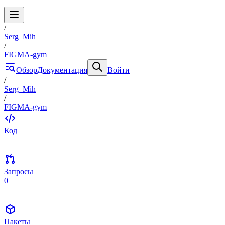
/
Serg_Mih
/
FIGMA-gym
Обзор
Документация
Войти
/
Serg_Mih
/
FIGMA-gym
Код
Запросы
0
Пакеты