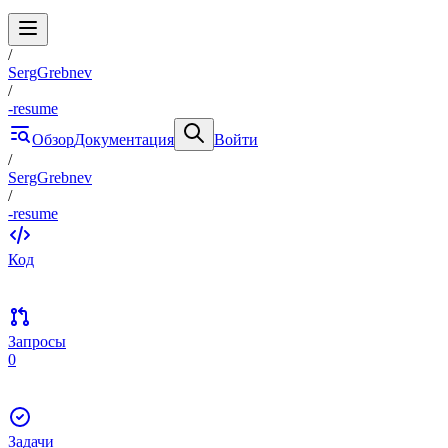
/
SergGrebnev
/
-resume
Обзор
Документация
Войти
/
SergGrebnev
/
-resume
Код
Запросы
0
Задачи