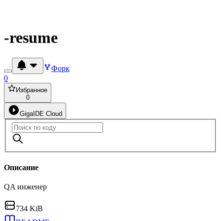
-resume
Форк
0
Избранное
0
GigaIDE Cloud
Описание
QA инженер
734 KiB