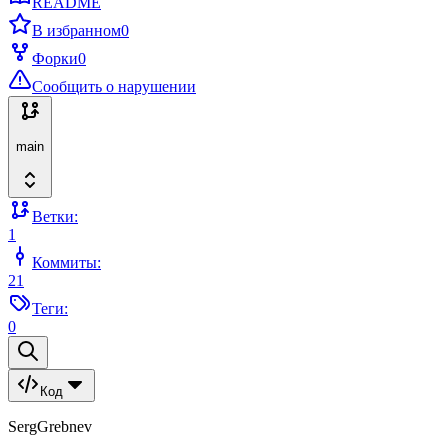
README
В избранном
0
Форки
0
Сообщить о нарушении
main
Ветки:
1
Коммиты:
21
Теги:
0
Код
SergGrebnev