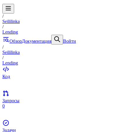
/
Seililinka
/
Lending
Обзор
Документация
Войти
/
Seililinka
/
Lending
Код
Запросы
0
Задачи