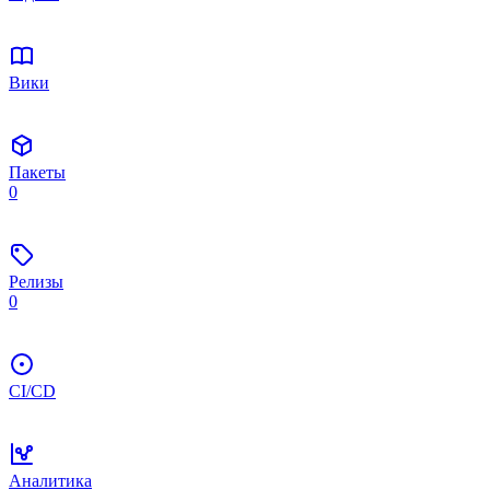
Вики
Пакеты
0
Релизы
0
CI/CD
Аналитика