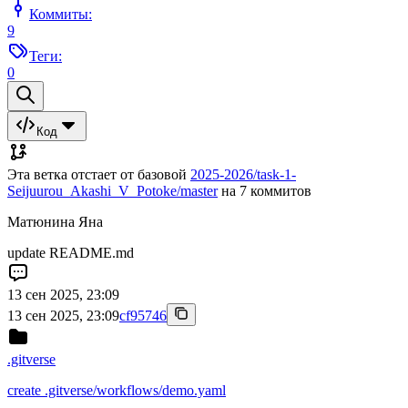
Коммиты:
9
Теги:
0
Код
Эта ветка отстает от базовой
2025-2026/task-1-
Seijuurou_Akashi_V_Potoke/master
на 7 коммитов
Матюнина Яна
update README.md
13 сен 2025, 23:09
13 сен 2025, 23:09
cf95746
.gitverse
create .gitverse/workflows/demo.yaml