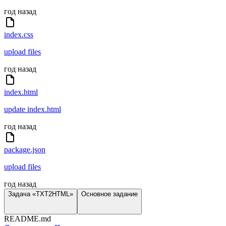
год назад
index.css
upload files
год назад
index.html
update index.html
год назад
package.json
upload files
год назад
Задача «TXT2HTML»
Основное задание
README.md