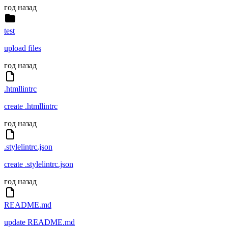
год назад
test
upload files
год назад
.htmllintrc
create .htmllintrc
год назад
.stylelintrc.json
create .stylelintrc.json
год назад
README.md
update README.md