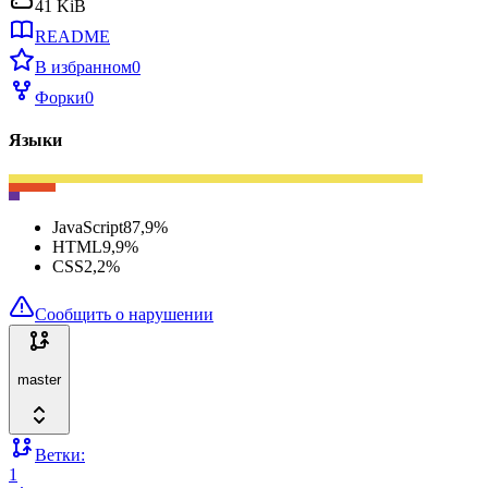
41 KiB
README
В избранном
0
Форки
0
Языки
JavaScript
87,9
%
HTML
9,9
%
CSS
2,2
%
Сообщить о нарушении
master
Ветки:
1