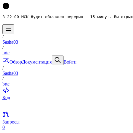
В 22:00 МСК будет объявлен перерыв - 15 минут. Вы отдых
/
Sasha03
/
brte
Обзор
Документация
Войти
/
Sasha03
/
brte
Код
Запросы
0