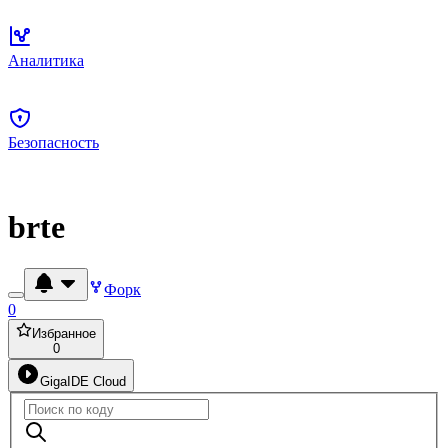
Аналитика
Безопасность
brte
Форк
0
Избранное
0
GigaIDE Cloud