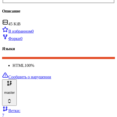
Описание
45 KiB
В избранном
0
Форки
0
Языки
HTML
100
%
Сообщить о нарушении
master
Ветки:
7