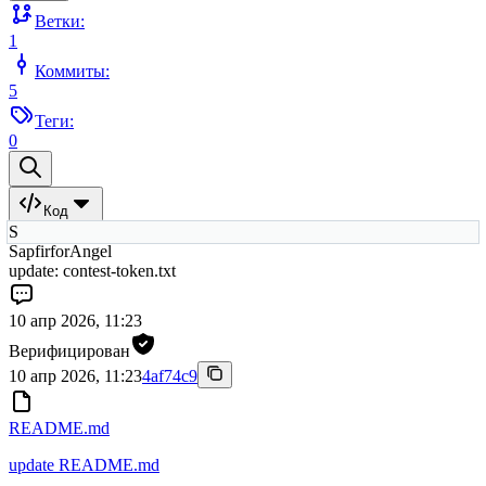
Ветки:
1
Коммиты:
5
Теги:
0
Код
S
SapfirforAngel
update: contest-token.txt
10 апр 2026, 11:23
Верифицирован
10 апр 2026, 11:23
4af74c9
README.md
update README.md