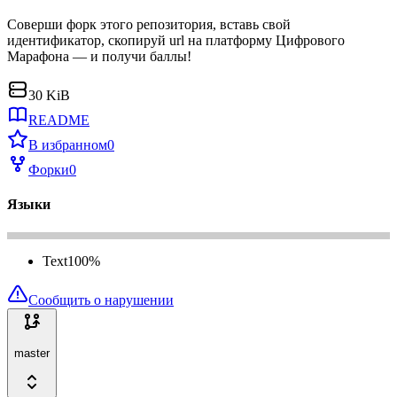
Соверши форк этого репозитория, вставь свой
идентификатор, скопируй url на платформу Цифрового
Марафона — и получи баллы!
30 KiB
README
В избранном
0
Форки
0
Языки
Text
100
%
Сообщить о нарушении
master