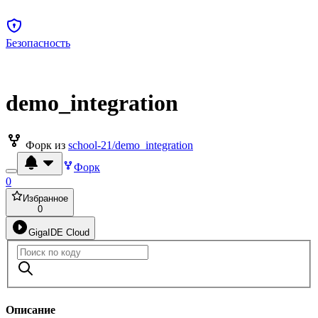
Безопасность
demo_integration
Форк из
school-21/demo_integration
Форк
0
Избранное
0
GigaIDE Cloud
Описание