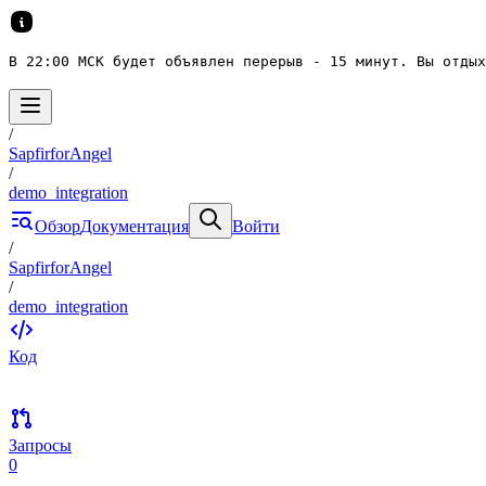
В 22:00 МСК будет объявлен перерыв - 15 минут. Вы отдых
/
SapfirforAngel
/
demo_integration
Обзор
Документация
Войти
/
SapfirforAngel
/
demo_integration
Код
Запросы
0