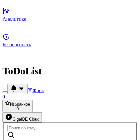
Аналитика
Безопасность
ToDoList
Форк
0
Избранное
0
GigaIDE Cloud