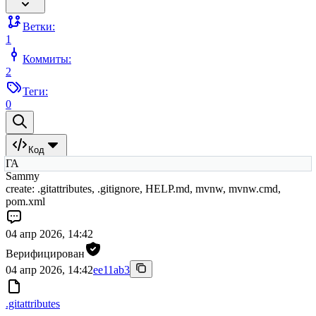
Ветки:
1
Коммиты:
2
Теги:
0
Код
ГА
Sammy
create: .gitattributes, .gitignore, HELP.md, mvnw, mvnw.cmd,
pom.xml
04 апр 2026, 14:42
Верифицирован
04 апр 2026, 14:42
ee11ab3
.gitattributes