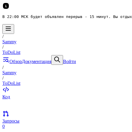
В 22:00 МСК будет объявлен перерыв - 15 минут. Вы отдых
/
Sammy
/
ToDoList
Обзор
Документация
Войти
/
Sammy
/
ToDoList
Код
Запросы
0