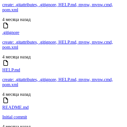
create: .gitattributes, .gitignore, HELP.md, mvnw, mvnw.cmd,
pom.xml
4 месяца назад
.gitignore
create: .gitattributes, .gitignore, HELP.md, mvnw, mvnw.cmd,
pom.xml
4 месяца назад
HELP.md
create: .gitattributes, .gitignore, HELP.md, mvnw, mvnw.cmd,
pom.xml
4 месяца назад
README.md
Initial commit
4 месяца назад