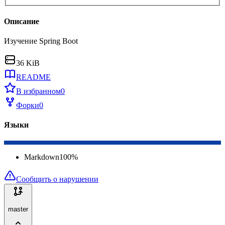
Описание
Изучение Spring Boot
36 KiB
README
В избранном
0
Форки
0
Языки
Markdown
100
%
Сообщить о нарушении
master