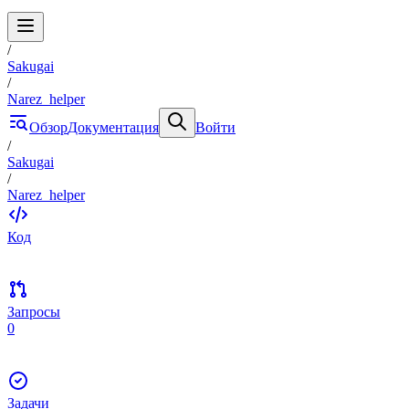
/
Sakugai
/
Narez_helper
Обзор
Документация
Войти
/
Sakugai
/
Narez_helper
Код
Запросы
0
Задачи