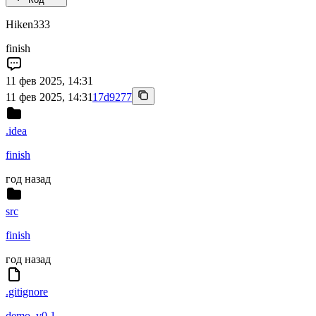
Hiken333
finish
11 фев 2025, 14:31
11 фев 2025, 14:31
17d9277
.idea
finish
год назад
src
finish
год назад
.gitignore
demo_v0.1