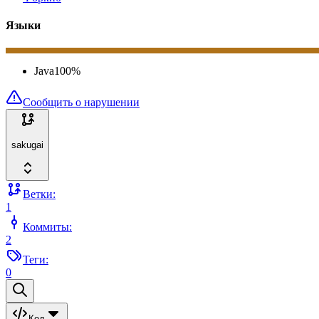
Языки
Java
100
%
Сообщить о нарушении
sakugai
Ветки:
1
Коммиты:
2
Теги:
0
Код