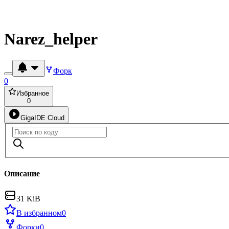
Narez_helper
Форк
0
Избранное
0
GigaIDE Cloud
Описание
31 KiB
В избранном
0
Форки
0