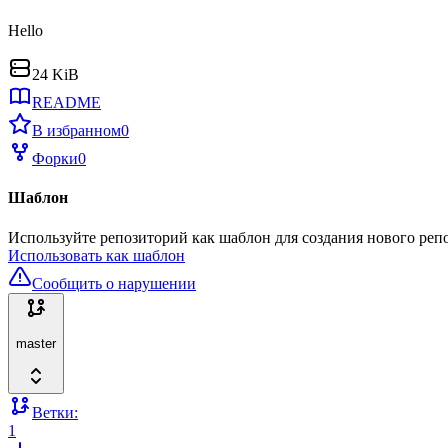
Hello
24 KiB
README
В избранном
0
Форки
0
Шаблон
Используйте репозиторий как шаблон для создания нового реп
Использовать как шаблон
Сообщить о нарушении
master
Ветки:
1