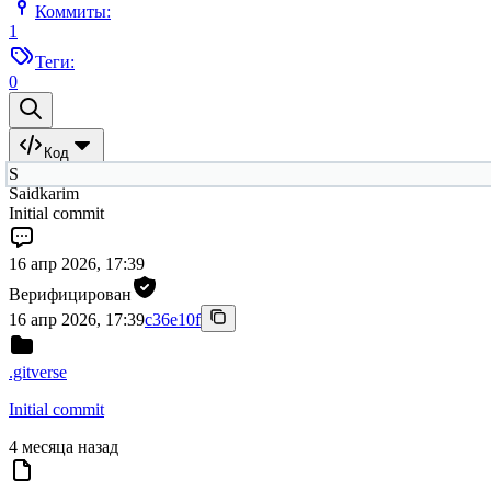
Коммиты:
1
Теги:
0
Код
S
Saidkarim
Initial commit
16 апр 2026, 17:39
Верифицирован
16 апр 2026, 17:39
c36e10f
.gitverse
Initial commit
4 месяца назад