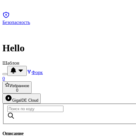
Безопасность
Hello
Шаблон
Форк
0
Избранное
0
GigaIDE Cloud
Описание