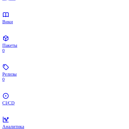
Вики
Пакеты
0
Релизы
0
CI/CD
Аналитика