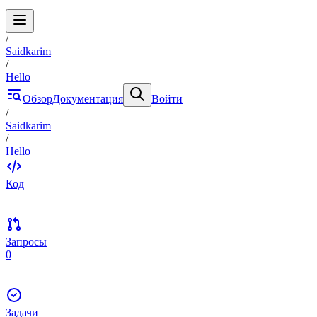
/
Saidkarim
/
Hello
Обзор
Документация
Войти
/
Saidkarim
/
Hello
Код
Запросы
0
Задачи