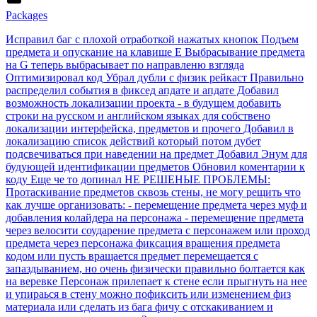
Packages
Исправил баг с плохой отработкой нажатых кнопок Подъем
предмета и опускание на клавише Е Выбрасывание предмета
на G теперь выбрасывает по направленю взгляда
Оптимизировал код Убрал дубли с физик рейкаст Правильно
распределил события в фиксед апдате и апдате Добавил
возможность локализации проекта - в будущем добавить
строки на русском и английском языках для собствено
локализации интерфейска, предметов и прочего Добавил в
локализацию список действий который потом дубет
подсвечиваться при наведении на предмет Добавил Энум для
будующей идентификации предметов Обновил коментарии к
коду Еще че то допинал НЕ РЕШЕНЫЕ ПРОБЛЕМЫ:
Протаскивание предметов сквозь стены, не могу рещить что
как лучше организовать: - перемещение предмета через муф и
добавления колайдера на персонажа - перемещение предмета
через велосити соударение предмета с персонажем или проход
предмета через персонажа фиксация вращения предмета
кодом или пусть вращается предмет перемещается с
запаздыванием, но очень физически правильно болтается как
на веревке Персонаж прилепает к стене если прыгнуть на нее
и упираься в стену можно пофиксить или изменением физ
материала или сделать из бага фичу с отскакиванием и