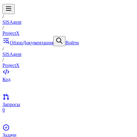
/
SISAgent
/
ProjectX
Обзор
Документация
Войти
/
SISAgent
/
ProjectX
Код
Запросы
0
Задачи