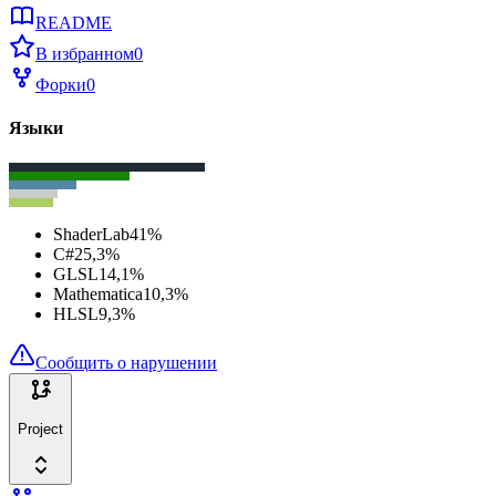
README
В избранном
0
Форки
0
Языки
ShaderLab
41
%
C#
25,3
%
GLSL
14,1
%
Mathematica
10,3
%
HLSL
9,3
%
Сообщить о нарушении
Project