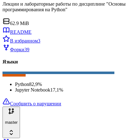
Лекции и лабораторные работы по дисциплине "Основы
программирования на Python"
62.9 MiB
README
В избранном
3
Форки
39
Языки
Python
82,9
%
Jupyter Notebook
17,1
%
Сообщить о нарушении
master