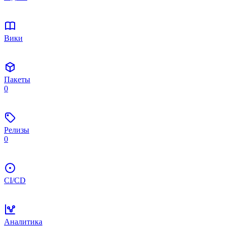
Вики
Пакеты
0
Релизы
0
CI/CD
Аналитика