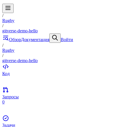
/
Rugby
/
gitverse-demo-hello
Обзор
Документация
Войти
/
Rugby
/
gitverse-demo-hello
Код
Запросы
0
Задачи