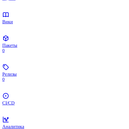
Вики
Пакеты
0
Релизы
0
CI/CD
Аналитика