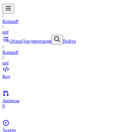
/
RomanP
/
unf
Обзор
Документация
Войти
/
RomanP
/
unf
Код
Запросы
0
Задачи