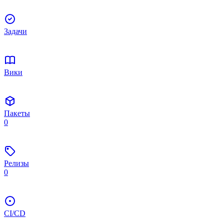
Задачи
Вики
Пакеты
0
Релизы
0
CI/CD