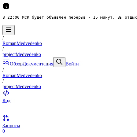
В 22:00 МСК будет объявлен перерыв - 15 минут. Вы отдых
/
RomanMedvedenko
/
projectMedvedenko
Обзор
Документация
Войти
/
RomanMedvedenko
/
projectMedvedenko
Код
Запросы
0