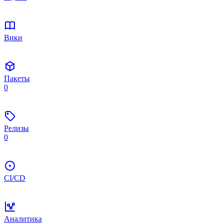
Вики
Пакеты
0
Релизы
0
CI/CD
Аналитика