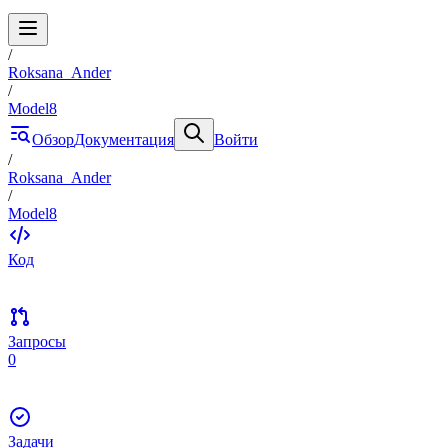
/
Roksana_Ander
/
Model8
Обзор
Документация
Войти
/
Roksana_Ander
/
Model8
Код
Запросы
0
Задачи