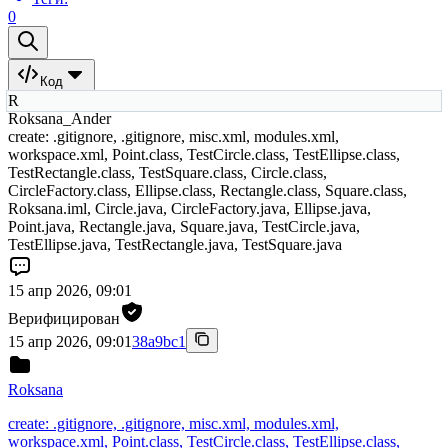
0
Код
R
Roksana_Ander
create: .gitignore, .gitignore, misc.xml, modules.xml,
workspace.xml, Point.class, TestCircle.class, TestEllipse.class,
TestRectangle.class, TestSquare.class, Circle.class,
CircleFactory.class, Ellipse.class, Rectangle.class, Square.class,
Roksana.iml, Circle.java, CircleFactory.java, Ellipse.java,
Point.java, Rectangle.java, Square.java, TestCircle.java,
TestEllipse.java, TestRectangle.java, TestSquare.java
15 апр 2026, 09:01
Верифицирован
15 апр 2026, 09:01
38a9bc1
Roksana
create: .gitignore, .gitignore, misc.xml, modules.xml,
workspace.xml, Point.class, TestCircle.class, TestEllipse.class,