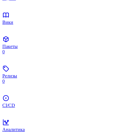
Вики
Пакеты
0
Релизы
0
CI/CD
Аналитика