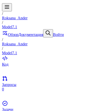
/
Roksana_Ander
/
Model7.1
Обзор
Документация
Войти
/
Roksana_Ander
/
Model7.1
Код
Запросы
0
Задачи