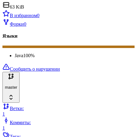
63 KiB
В избранном
0
Форки
0
Языки
Java
100
%
Сообщить о нарушении
master
Ветки:
1
Коммиты:
1
Теги: