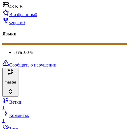
43 KiB
В избранном
0
Форки
0
Языки
Java
100
%
Сообщить о нарушении
master
Ветки:
1
Коммиты:
1
Теги: