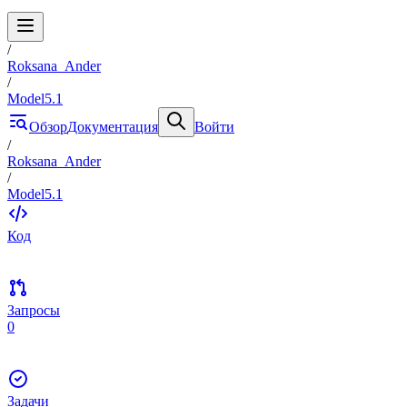
/
Roksana_Ander
/
Model5.1
Обзор
Документация
Войти
/
Roksana_Ander
/
Model5.1
Код
Запросы
0
Задачи