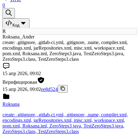
0
Код
R
Roksana_Ander
create: .gitignore, .gitlab-ci.yml, .gitignore, .name, compiler.xml,
encodings.xml, jarRepositories.xml, misc.xml, workspace.xml,
pom.xml, Roksana.iml, ZeroSteps3.java, TestZeroSteps3.java,
ZeroSteps3.class, TestZeroSteps3.class
15 апр 2026, 09:02
Верифицирован
15 апр 2026, 09:02
ee8d524
Roksana
create: .gitignore, .gitlab-ci.yml, .gitignore, .name, compiler.xml,
encodings.xml, jarRepositories.xml, misc.xml, workspace.xml,
pom.xml, Roksana.iml, ZeroSteps3.java, TestZeroSteps3.java,
ZeroSteps3.class, TestZeroSteps3.class