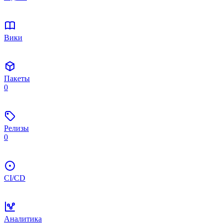
Вики
Пакеты
0
Релизы
0
CI/CD
Аналитика