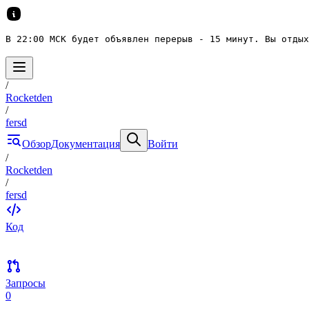
В 22:00 МСК будет объявлен перерыв - 15 минут. Вы отдых
/
Rocketden
/
fersd
Обзор
Документация
Войти
/
Rocketden
/
fersd
Код
Запросы
0