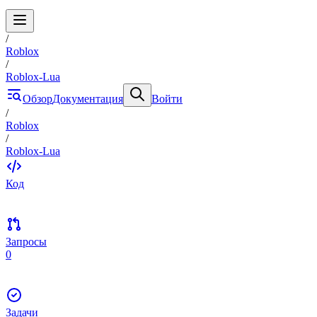
/
Roblox
/
Roblox-Lua
Обзор
Документация
Войти
/
Roblox
/
Roblox-Lua
Код
Запросы
0
Задачи